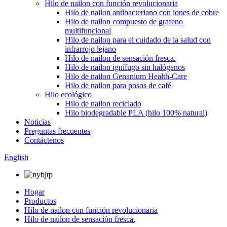
Hilo de nailon con función revolucionaria
Hilo de nailon antibacteriano con iones de cobre
Hilo de nailon compuesto de grafeno
multifuncional
Hilo de nailon para el cuidado de la salud con
infrarrojo lejano
Hilo de nailon de sensación fresca.
Hilo de nailon ignífugo sin halógenos
Hilo de nailon Genanium Health-Care
Hilo de nailon para posos de café
Hilo ecológico
Hilo de nailon reciclado
Hilo biodegradable PLA (hilo 100% natural)
Noticias
Preguntas frecuentes
Contáctenos
English
Hogar
Productos
Hilo de nailon con función revolucionaria
Hilo de nailon de sensación fresca.