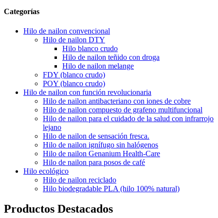
Categorías
Hilo de nailon convencional
Hilo de nailon DTY
Hilo blanco crudo
Hilo de nailon teñido con droga
Hilo de nailon melange
FDY (blanco crudo)
POY (blanco crudo)
Hilo de nailon con función revolucionaria
Hilo de nailon antibacteriano con iones de cobre
Hilo de nailon compuesto de grafeno multifuncional
Hilo de nailon para el cuidado de la salud con infrarrojo
lejano
Hilo de nailon de sensación fresca.
Hilo de nailon ignífugo sin halógenos
Hilo de nailon Genanium Health-Care
Hilo de nailon para posos de café
Hilo ecológico
Hilo de nailon reciclado
Hilo biodegradable PLA (hilo 100% natural)
Productos Destacados