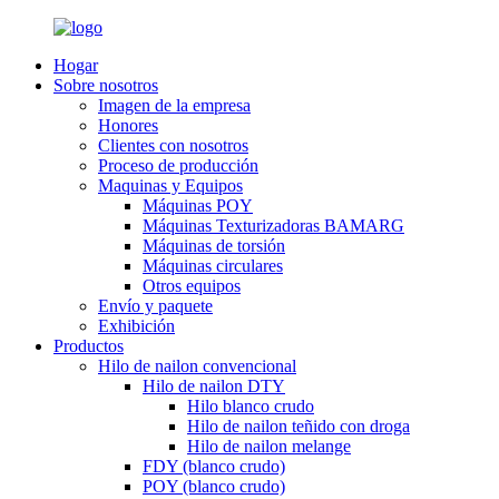
Hogar
Sobre nosotros
Imagen de la empresa
Honores
Clientes con nosotros
Proceso de producción
Maquinas y Equipos
Máquinas POY
Máquinas Texturizadoras BAMARG
Máquinas de torsión
Máquinas circulares
Otros equipos
Envío y paquete
Exhibición
Productos
Hilo de nailon convencional
Hilo de nailon DTY
Hilo blanco crudo
Hilo de nailon teñido con droga
Hilo de nailon melange
FDY (blanco crudo)
POY (blanco crudo)