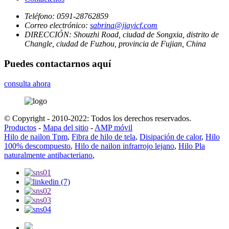
Teléfono:
0591-28762859
Correo electrónico:
sabrina@jiayicf.com
DIRECCIÓN:
Shouzhi Road, ciudad de Songxia, distrito de
Changle, ciudad de Fuzhou, provincia de Fujian, China
Puedes contactarnos aquí
consulta ahora
© Copyright - 2010-2022: Todos los derechos reservados.
Productos
-
Mapa del sitio
-
AMP móvil
Hilo de nailon Tpm
,
Fibra de hilo de tela
,
Disipación de calor
,
Hilo
100% descompuesto
,
Hilo de nailon infrarrojo lejano
,
Hilo Pla
naturalmente antibacteriano
,