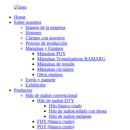
Hogar
Sobre nosotros
Imagen de la empresa
Honores
Clientes con nosotros
Proceso de producción
Maquinas y Equipos
Máquinas POY
Máquinas Texturizadoras BAMARG
Máquinas de torsión
Máquinas circulares
Otros equipos
Envío y paquete
Exhibición
Productos
Hilo de nailon convencional
Hilo de nailon DTY
Hilo blanco crudo
Hilo de nailon teñido con droga
Hilo de nailon melange
FDY (blanco crudo)
POY (blanco crudo)