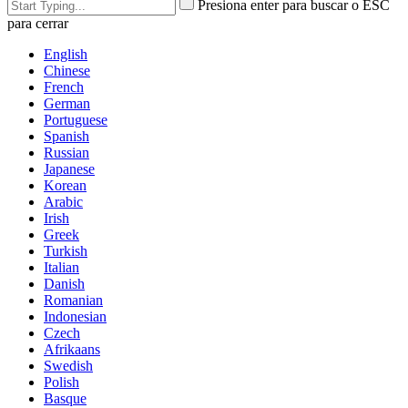
Presiona enter para buscar o ESC
para cerrar
English
Chinese
French
German
Portuguese
Spanish
Russian
Japanese
Korean
Arabic
Irish
Greek
Turkish
Italian
Danish
Romanian
Indonesian
Czech
Afrikaans
Swedish
Polish
Basque