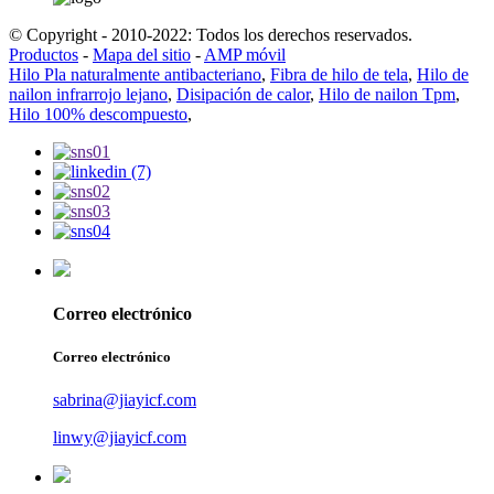
© Copyright - 2010-2022: Todos los derechos reservados.
Productos
-
Mapa del sitio
-
AMP móvil
Hilo Pla naturalmente antibacteriano
,
Fibra de hilo de tela
,
Hilo de
nailon infrarrojo lejano
,
Disipación de calor
,
Hilo de nailon Tpm
,
Hilo 100% descompuesto
,
Correo electrónico
Correo electrónico
sabrina@jiayicf.com
linwy@jiayicf.com